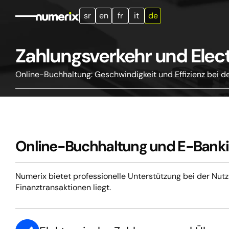
sr
en
fr
it
de
Unser
Accueil
References
Nieuws
Kontakt
Zahlungsverkehr und Elec
Team
Online-Buchhaltung: Geschwindigkeit und Effizienz bei d
Buchhaltungsdienstleistungen
Registrierung von
Ste
Steuerliche Beratung
Unternehmen
Buc
Dienstleistungen für
Gehaltsabrechnungsdienste
Fina
steuerliche
in Serbien
rec
Gesundheitschecks
Einführung von FUK
Dil
Online-Buchhaltung und E-Banki
Numerix bietet professionelle Unterstützung bei der Nutz
Finanztransaktionen liegt.