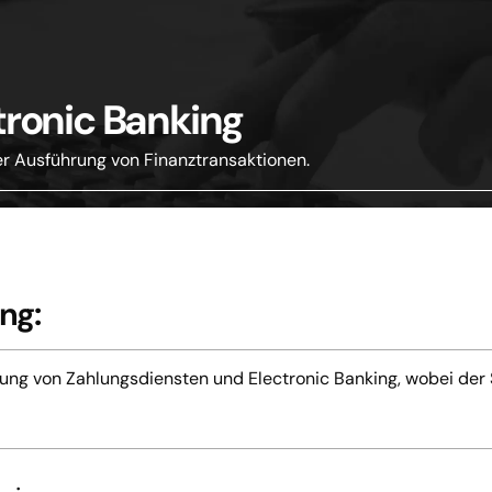
tronic Banking
er Ausführung von Finanztransaktionen.
uer- und
Zahlungsverkehr und
Forensische
hhaltungskontrolle
Electronic Banking
Buchhaltung
nzielle und
Erstellung eines
Wirtschaftsprüfung
htliche Due
Verrechnungspreisberichts
igence
ng:
ung von Zahlungsdiensten und Electronic Banking, wobei der S