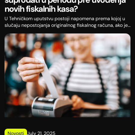
novih fiskalnih kasa?
U Tehničkom uputstvu postoji napomena prema kojoj u
slučaju nepostojanja originalnog fiskalnog računa, ako je
promet nastao pre uvođenja EFU (elektronskog fiskalnog
uređaja), referentni broj se može odnositi na broj računa
pod kojim je promet knjigovodstveno zaveden, na primer
BI: 121 (BI je broj fiskalnog isečka).
Novosti
July 21, 2025