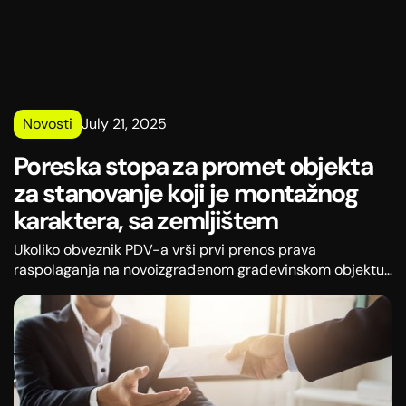
Novosti
July 21, 2025
Poreska stopa za promet objekta
za stanovanje koji je montažnog
karaktera, sa zemljištem
Ukoliko obveznik PDV-a vrši prvi prenos prava
raspolaganja na novoizgrađenom građevinskom objektu
za stanovanje – montažnoj kući sa zemljištem (ispod
objekta i koje služi redovnoj upotrebi tog objekta),
primenjuje se posebna stopa PDV-a od 10%.