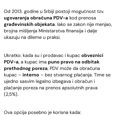
Diligence
Platni promet i
Od 2013. godine u Srbiji postoji mogućnost tzv.
elektronsko
ugovaranja obračuna PDV-a
kod prenosa
bankarstvo
građevinskih objekata
. Iako se zakon nije menjao,
Izrada izveštaja o
brojna mišljenja Ministarstva finansija i dalje
transfernim cenama
Forenzičko
ukazuju na dileme u praksi.
računovodstvo
Revizija
Ukratko: kada su i prodavac i kupac
obveznici
PDV-a
, a kupac ima
puno pravo na odbitak
prethodnog poreza
, PDV može da obračuna
kupac –
interno
– bez stvarnog plaćanja. Time se
ujedno sasvim legalno izbegava i obračun i
plaćanje poreza na prenos apsolutnih prava
(2,5%).
Ova opcija posebno je korisna kada: