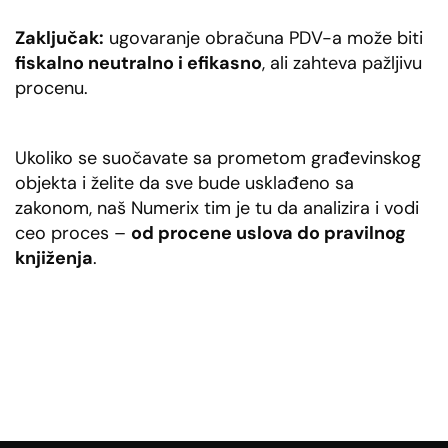
Zaključak:
ugovaranje obračuna PDV-a može biti
fiskalno neutralno i efikasno
, ali zahteva pažljivu
procenu.
Ukoliko se suočavate sa prometom građevinskog
objekta i želite da sve bude usklađeno sa
zakonom, naš Numerix tim je tu da analizira i vodi
ceo proces –
od procene uslova do pravilnog
knjiženja
.