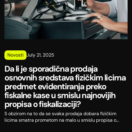
Novosti
July 21, 2025
Da li je sporadična prodaja
osnovnih sredstava fizičkim licima
predmet evidentiranja preko
fiskalne kase u smislu najnovijih
propisa o fiskalizaciji?
S obzirom na to da se svaka prodaja dobara fizičkim
licima smatra prometom na malo u smislu propisa o
fiskalizaciji, obveznik je dužan da promet osnovnog