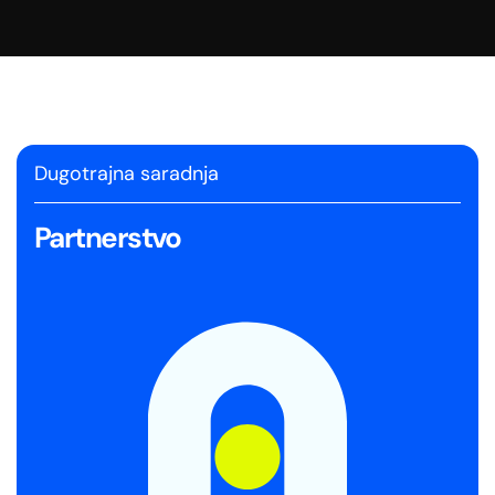
sredstva evidentira preko elektronskom fiskalnog
uređaja.
Dugotrajna saradnja
Partnerstvo