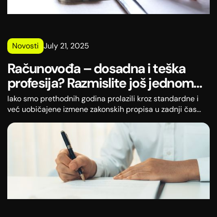
Novosti
July 21, 2025
Računovođa – dosadna i teška
profesija? Razmislite još jednom…
Iako smo prethodnih godina prolazili kroz standardne i
već uobičajene izmene zakonskih propisa u zadnji čas
(na koje smo manje više navikli), ove godine smo po prvi
put svedoci, čini se tektonskih promena koje iz korena
menjaju svakodnevicu profesionalnih računovođa.