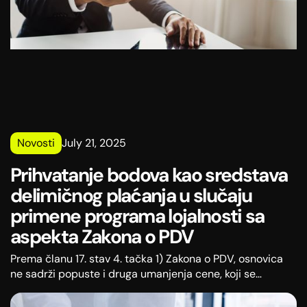
Novosti
July 21, 2025
Prihvatanje bodova kao sredstava
delimičnog plaćanja u slučaju
primene programa lojalnosti sa
aspekta Zakona o PDV
Prema članu 17. stav 4. tačka 1) Zakona o PDV, osnovica
ne sadrži popuste i druga umanjenja cene, koji se
primaocu dobara ili usluga odobravaju u momentu
vršenja prometa dobara ili usluga.