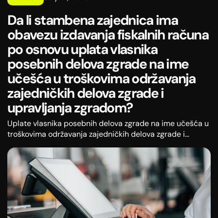
Da li stambena zajednica ima
obavezu izdavanja fiskalnih računa
po osnovu uplata vlasnika
posebnih delova zgrade na ime
učešća u troškovima održavanja
zajedničkih delova zgrade i
upravljanja zgradom?
Uplate vlasnika posebnih delova zgrade na ime učešća u
troškovima održavanja zajedničkih delova zgrade i
upravljanja zgradom ne smatraju se prihodom koji je
ostvaren na tržištu i stambena zajednica nije obveznik
poreza na dobit po tom osnovu.