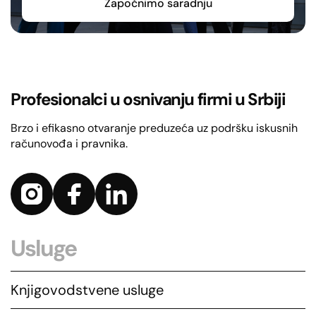
Započnimo saradnju
Profesionalci u osnivanju firmi u Srbiji
Brzo i efikasno otvaranje preduzeća uz podršku iskusnih
računovođa i pravnika.
Usluge
Knjigovodstvene usluge