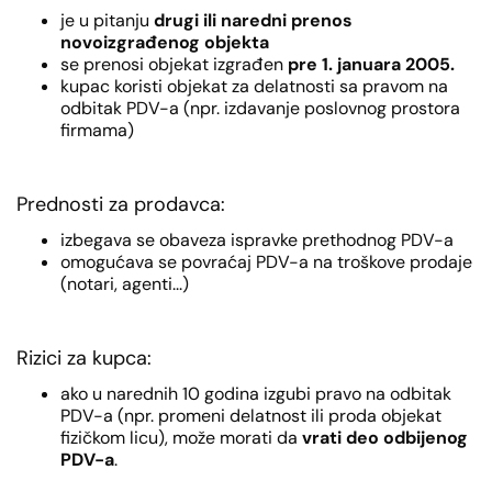
je u pitanju
drugi ili naredni prenos
novoizgrađenog objekta
se prenosi objekat izgrađen
pre 1. januara 2005.
kupac koristi objekat za delatnosti sa pravom na
odbitak PDV-a (npr. izdavanje poslovnog prostora
firmama)
Prednosti za prodavca:
izbegava se obaveza ispravke prethodnog PDV-a
omogućava se povraćaj PDV-a na troškove prodaje
(notari, agenti...)
Rizici za kupca:
ako u narednih 10 godina izgubi pravo na odbitak
PDV-a (npr. promeni delatnost ili proda objekat
fizičkom licu), može morati da
vrati deo odbijenog
PDV-a
.