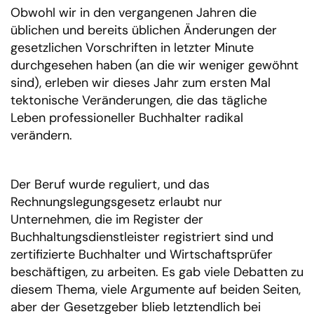
Obwohl wir in den vergangenen Jahren die
Finanzielle und
rechtliche Due
üblichen und bereits üblichen Änderungen der
Diligence
gesetzlichen Vorschriften in letzter Minute
Zahlungsverkehr und
durchgesehen haben (an die wir weniger gewöhnt
Electronic Banking
sind), erleben wir dieses Jahr zum ersten Mal
Erstellung eines
Verrechnungspreisberichts
tektonische Veränderungen, die das tägliche
Forensische
Leben professioneller Buchhalter radikal
Buchhaltung
verändern.
Wirtschaftsprüfung
Der Beruf wurde reguliert, und das
Rechnungslegungsgesetz erlaubt nur
Unternehmen, die im Register der
Buchhaltungsdienstleister registriert sind und
zertifizierte Buchhalter und Wirtschaftsprüfer
beschäftigen, zu arbeiten. Es gab viele Debatten zu
diesem Thema, viele Argumente auf beiden Seiten,
aber der Gesetzgeber blieb letztendlich bei