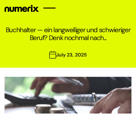
sr
en
fr
it
de
Buchhalter — ein langweiliger und schwieriger
Beruf? Denk nochmal nach...
Accueil
Unser Team
References
Nieuws
Kontakt
July 23, 2025
Buchhaltungsdienstleistungen
Steuerliche Beratung
Dienstleistungen für
steuerliche
Gesundheitschecks
Registrierung von
Unternehmen
Gehaltsabrechnungsdienste
in Serbien
Einführung von FUK
Steuer- und
Buchhaltungskontrolle