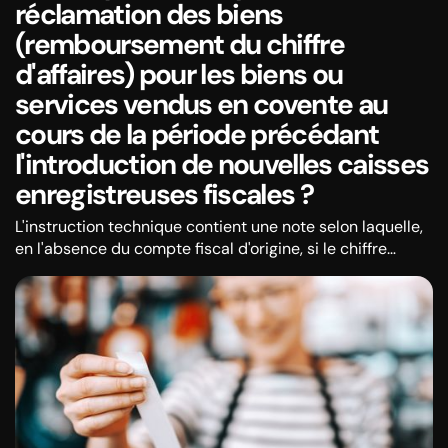
réclamation des biens
(remboursement du chiffre
d'affaires) pour les biens ou
services vendus en covente au
cours de la période précédant
l'introduction de nouvelles caisses
enregistreuses fiscales ?
L'instruction technique contient une note selon laquelle,
en l'absence du compte fiscal d'origine, si le chiffre
d'affaires a été réalisé avant l'introduction de l'EFU
(dispositif fiscal électronique), le numéro de référence
peut faire référence au numéro de compte sous lequel le
chiffre d'affaires a été comptabilisé, par exemple BI : 121
(BI est le numéro de coupure fiscale).