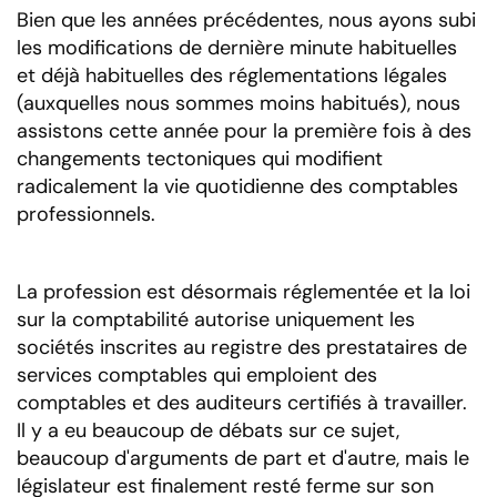
Bien que les années précédentes, nous ayons subi
Due diligence
financière et juridique
les modifications de dernière minute habituelles
Opérations de
et déjà habituelles des réglementations légales
paiement et services
(auxquelles nous sommes moins habitués), nous
bancaires
assistons cette année pour la première fois à des
électroniques
Rédaction d'un
changements tectoniques qui modifient
rapport sur les prix de
radicalement la vie quotidienne des comptables
transfert
professionnels.
Juricomptabilité
Audit
La profession est désormais réglementée et la loi
sur la comptabilité autorise uniquement les
sociétés inscrites au registre des prestataires de
services comptables qui emploient des
comptables et des auditeurs certifiés à travailler.
Il y a eu beaucoup de débats sur ce sujet,
beaucoup d'arguments de part et d'autre, mais le
législateur est finalement resté ferme sur son