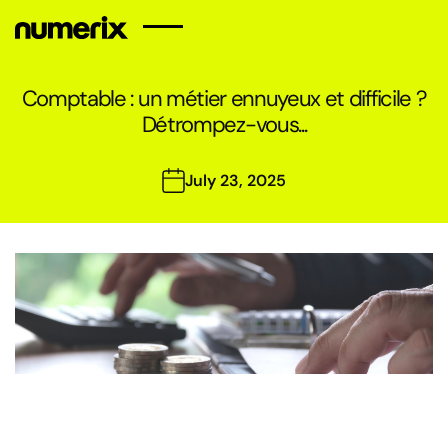
sr
en
fr
it
de
Comptable : un métier ennuyeux et difficile ?
Détrompez-vous...
Startseite
Notre équipe
Referenzen
Nieuws
Contacter
July 23, 2025
Services de
comptabilité
Conseil fiscal
Services de bilan de
santé fiscal
Enregistrement des
entreprises
Services de paie en
Serbie
Présentation de FUK
Contrôle fiscal et
comptable