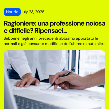
Notizie
July 23, 2025
Ragioniere: una professione noiosa
e difficile? Ripensaci...
Sebbene negli anni precedenti abbiamo apportato le
normali e già consuete modifiche dell'ultimo minuto alle
normative legali (a cui siamo meno abituati), quest'anno
assistiamo per la prima volta a cambiamenti tettonici
che cambiano radicalmente la vita quotidiana dei
contabili professionisti.