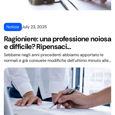
Notizie
July 23, 2025
Ragioniere: una professione noiosa
e difficile? Ripensaci...
Sebbene negli anni precedenti abbiamo apportato le
normali e già consuete modifiche dell'ultimo minuto alle
normative legali (a cui siamo meno abituati), quest'anno
assistiamo per la prima volta a cambiamenti tettonici
che cambiano radicalmente la vita quotidiana dei
contabili professionisti.