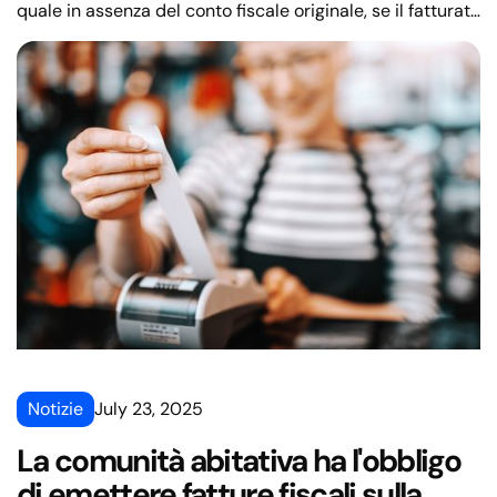
quale in assenza del conto fiscale originale, se il fatturato
è avvenuto prima dell'introduzione dell'EFU (dispositivo
fiscale elettronico), il numero di riferimento può riferirsi
al numero di conto in cui è stato contabilizzato il
fatturato, ad esempio BI: 121 (BI è il numero di ritaglio
fiscale).
Notizie
July 23, 2025
La comunità abitativa ha l'obbligo
di emettere fatture fiscali sulla