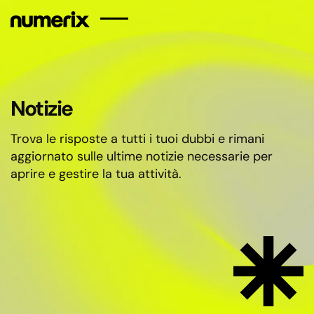
sr
en
fr
it
de
Startseite
Notizie
Il nostro team
Referenze
Notizie
Contatto
Trova le risposte a tutti i tuoi dubbi e rimani
aggiornato sulle ultime notizie necessarie per
aprire e gestire la tua attività.
Servizi di contabilità
Consulenza fiscale
Servizi di controllo
sanitario fiscale
Registrazione delle
società
Servizi di buste paga
in Serbia
Introduzione di FUK
Controllo fiscale e
contabile